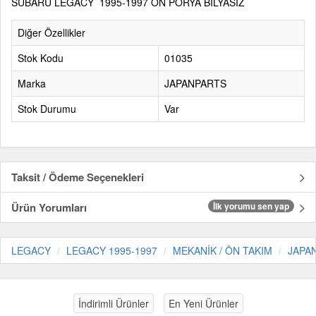
SUBARU LEGACY 1995-1997 ÖN PORYA BİLYASIZ
Diğer Özellikler
Stok Kodu
01035
Marka
JAPANPARTS
Stok Durumu
Var
Taksit / Ödeme Seçenekleri
Ürün Yorumları
İlk yorumu sen yap
LEGACY
LEGACY 1995-1997
MEKANİK / ÖN TAKIM
JAPA
İndirimli Ürünler
En Yeni Ürünler