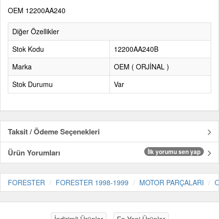
OEM 12200AA240
Diğer Özellikler
Stok Kodu
12200AA240B
Marka
OEM ( ORJİNAL )
Stok Durumu
Var
Taksit / Ödeme Seçenekleri
Ürün Yorumları
İlk yorumu sen yap
FORESTER
FORESTER 1998-1999
MOTOR PARÇALARI
O