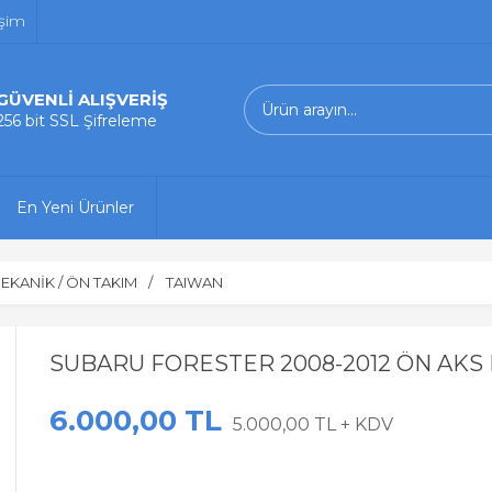
işim
GÜVENLİ ALIŞVERİŞ
256 bit SSL Şifreleme
En Yeni Ürünler
EKANİK / ÖN TAKIM
TAIWAN
SUBARU FORESTER 2008-2012 ÖN AK
6.000,00 TL
5.000,00 TL + KDV