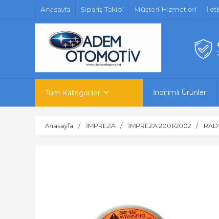
Anasayfa
Sipariş Takibi
Müşteri Hizmetleri
İlet
İndirimli Ürünler
Tüm Kategoriler
Anasayfa
İMPREZA
İMPREZA 2001-2002
RAD