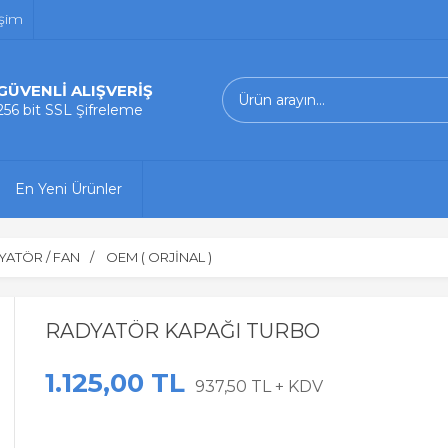
işim
GÜVENLİ ALIŞVERİŞ
256 bit SSL Şifreleme
En Yeni Ürünler
YATÖR / FAN
OEM ( ORJİNAL )
RADYATÖR KAPAĞI TURBO
1.125,00 TL
937,50 TL + KDV