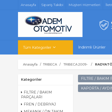
Anasayfa
Sipariş Takibi
Müşteri Hizmetleri
İlet
İndirimli Ürünler
Tüm Kategoriler
Anasayfa
TRIBECA
TRIBECA 2009-
RADYATÖ
FİLTRE / BAKIM
Kategoriler
KAPORTA / AYD
FİLTRE / BAKIM
PARÇALARI
FREN / DEBRİYAJ
MEKANİK / ÖN TAKIM