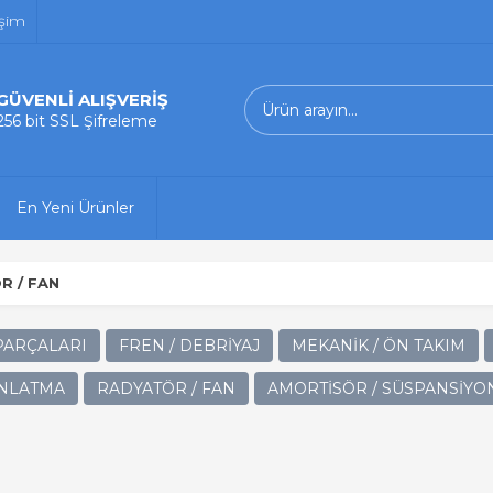
işim
GÜVENLİ ALIŞVERİŞ
256 bit SSL Şifreleme
En Yeni Ürünler
R / FAN
 PARÇALARI
FREN / DEBRİYAJ
MEKANİK / ÖN TAKIM
INLATMA
RADYATÖR / FAN
AMORTİSÖR / SÜSPANSİYO