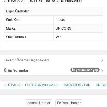
OUTBACK 2.0L DİZEL SU RADYATÖRÜ 2006-2009
Diğer Özellikler
Stok Kodu
00840
Marka
UNICORN
Stok Durumu
Var
Taksit / Ödeme Seçenekleri
Ürün Yorumları
İlk yorumu sen yap
OUTBACK
OUTBACK 2006-2008
RADYATÖR / FAN
UNICO
İndirimli Ürünler
En Yeni Ürünler