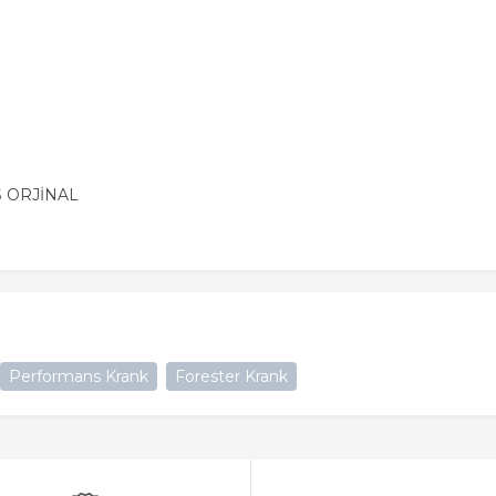
 ORJİNAL
Performans Krank
Forester Krank