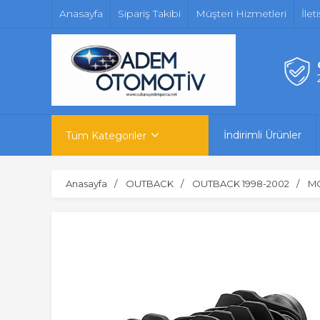
Anasayfa
Sipariş Takibi
Müşteri Hizmetleri
İlet
İndirimli Ürünler
Tüm Kategoriler
Anasayfa
OUTBACK
OUTBACK 1998-2002
M