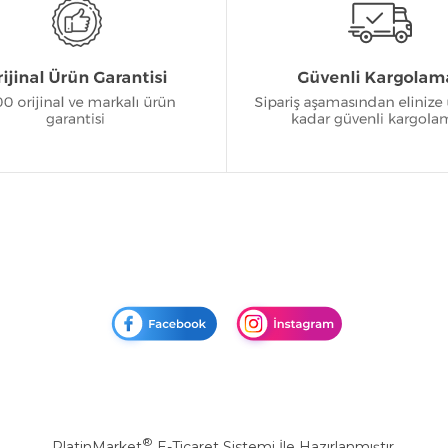
®
PlatinMarket
E-Ticaret Sistemi
İle Hazırlanmıştır.