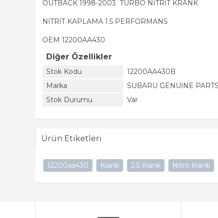
OUTBACK 1998-2003 TURBO NİTRİT KRANK
NİTRİT KAPLAMA 1.5 PERFORMANS
OEM 12200AA430
Diğer Özellikler
Stok Kodu
12200AA430B
Marka
SUBARU GENUİNE PARTS
Stok Durumu
Var
Ürün Etiketleri
12200aa430
Krank
2.5 Krank
Nitrit Krank