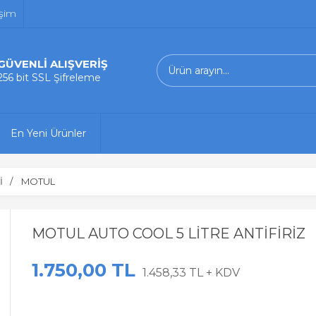
işim
GÜVENLİ ALIŞVERİŞ
256 bit SSL Şifreleme
En Yeni Ürünler
İ
MOTUL
MOTUL AUTO COOL 5 LİTRE ANTİFİRİZ
1.750,00 TL
1.458,33 TL + KDV