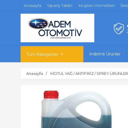
Anasayfa
Sipariş Takibi
Müşteri Hizmetleri
İlet
İndirimli Ürünler
Tüm Kategoriler
Anasayfa
MOTUL YAĞ / ANTİFİRİZ / SPREY ÜRÜNLER