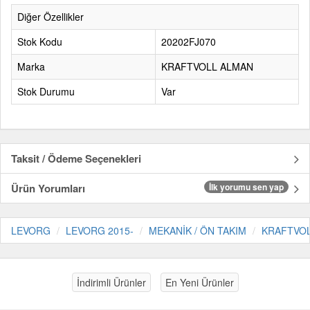
Diğer Özellikler
Stok Kodu
20202FJ070
Marka
KRAFTVOLL ALMAN
Stok Durumu
Var
Taksit / Ödeme Seçenekleri
Ürün Yorumları
İlk yorumu sen yap
LEVORG
LEVORG 2015-
MEKANİK / ÖN TAKIM
KRAFTVO
İndirimli Ürünler
En Yeni Ürünler