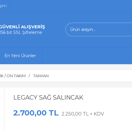
işim
GÜVENLİ ALIŞVERİŞ
256 bit SSL Şifreleme
En Yeni Ürünler
K / ÖN TAKIM
TAIWAN
LEGACY SAĞ SALINCAK
2.700,00 TL
2.250,00 TL + KDV