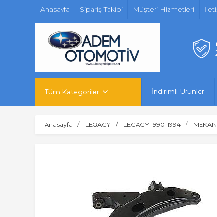
Anasayfa
Sipariş Takibi
Müşteri Hizmetleri
İlet
İndirimli Ürünler
Tüm Kategoriler
Anasayfa
LEGACY
LEGACY 1990-1994
MEKANİ