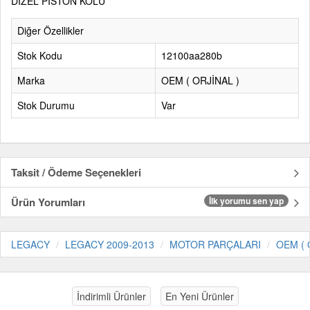
DİZEL PİSTON KOLU
Diğer Özellikler
Stok Kodu
12100aa280b
Marka
OEM ( ORJİNAL )
Stok Durumu
Var
Taksit / Ödeme Seçenekleri
Ürün Yorumları
İlk yorumu sen yap
LEGACY
LEGACY 2009-2013
MOTOR PARÇALARI
OEM ( 
İndirimli Ürünler
En Yeni Ürünler