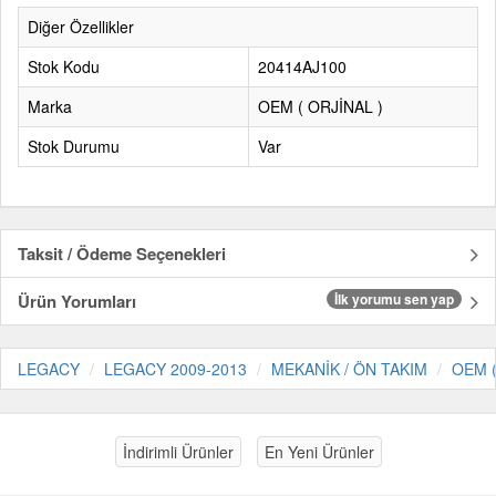
Diğer Özellikler
Stok Kodu
20414AJ100
Marka
OEM ( ORJİNAL )
Stok Durumu
Var
Taksit / Ödeme Seçenekleri
Ürün Yorumları
İlk yorumu sen yap
LEGACY
LEGACY 2009-2013
MEKANİK / ÖN TAKIM
OEM (
İndirimli Ürünler
En Yeni Ürünler