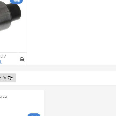
 KDV
L
urcu