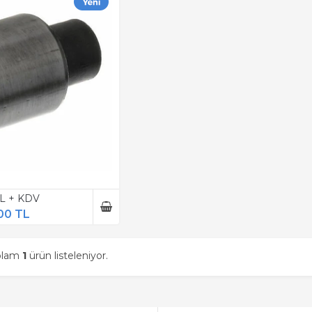
TL + KDV
00 TL
oplam
1
ürün listeleniyor.