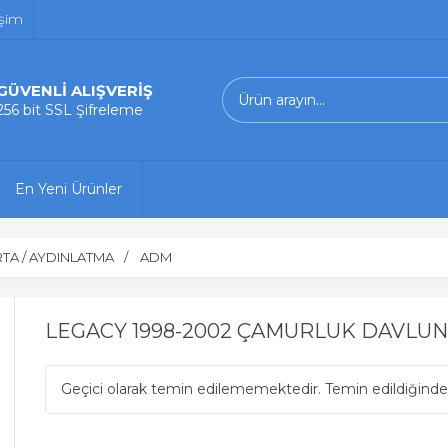
işim
GÜVENLİ ALIŞVERİŞ
256 bit SSL Şifreleme
En Yeni Ürünler
TA / AYDINLATMA
ADM
LEGACY 1998-2002 ÇAMURLUK DAVLUN
Geçici olarak temin edilememektedir. Temin edildiğinde