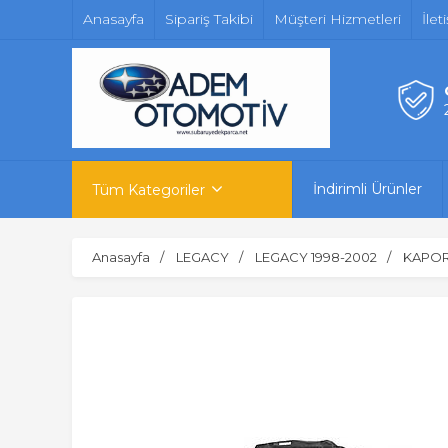
Anasayfa
Sipariş Takibi
Müşteri Hizmetleri
İlet
İndirimli Ürünler
Tüm Kategoriler
Anasayfa
LEGACY
LEGACY 1998-2002
KAPOR