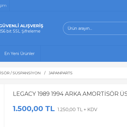
işim
GÜVENLİ ALIŞVERİŞ
256 bit SSL Şifreleme
En Yeni Ürünler
İSÖR / SÜSPANSİYON
JAPANPARTS
LEGACY 1989 1994 ARKA AMORTİSÖR Ü
1.500,00 TL
1.250,00 TL + KDV