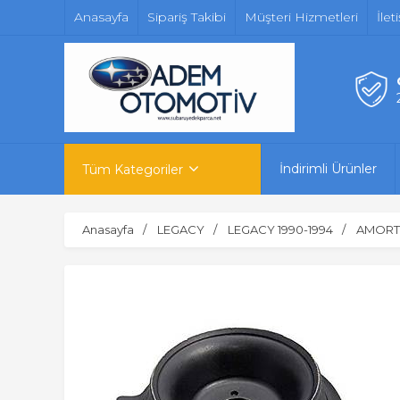
Anasayfa
Sipariş Takibi
Müşteri Hizmetleri
İlet
İndirimli Ürünler
Tüm Kategoriler
Anasayfa
LEGACY
LEGACY 1990-1994
AMORT