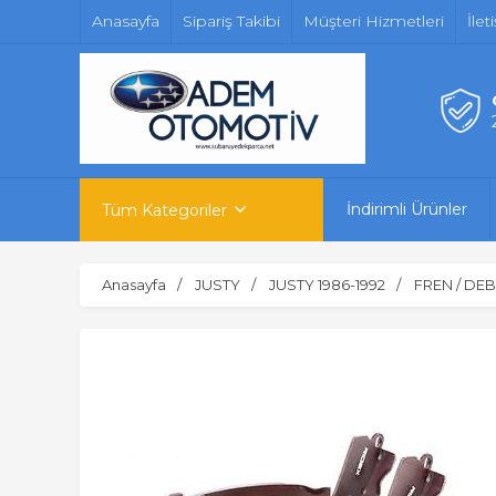
Anasayfa
Sipariş Takibi
Müşteri Hizmetleri
İlet
İndirimli Ürünler
Tüm Kategoriler
Anasayfa
JUSTY
JUSTY 1986-1992
FREN / DEB