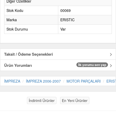
Diğer Özellikler
Stok Kodu
00069
Marka
ERISTIC
Stok Durumu
Var
Taksit / Ödeme Seçenekleri
Ürün Yorumları
İlk yorumu sen yap
İMPREZA
İMPREZA 2006-2007
MOTOR PARÇALARI
ERIS
İndirimli Ürünler
En Yeni Ürünler