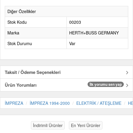
Diğer Özellikler
Stok Kodu
00203
Marka
HERTH+BUSS GERMANY
Stok Durumu
Var
Taksit / Ödeme Seçenekleri
Ürün Yorumları
İlk yorumu sen yap
İMPREZA
İMPREZA 1994-2000
ELEKTRİK / ATEŞLEME
H
İndirimli Ürünler
En Yeni Ürünler