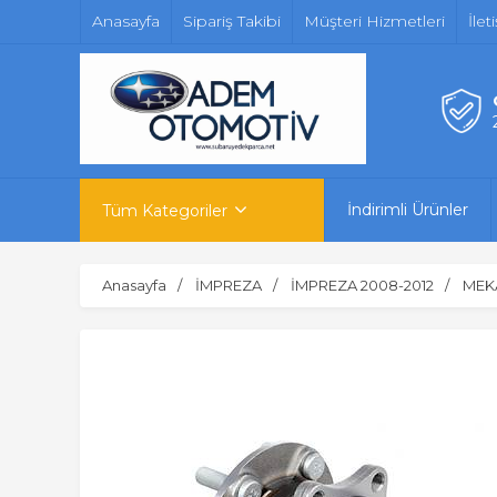
Anasayfa
Sipariş Takibi
Müşteri Hizmetleri
İlet
İndirimli Ürünler
Tüm Kategoriler
Anasayfa
İMPREZA
İMPREZA 2008-2012
MEKA