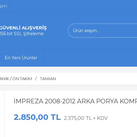
işim
GÜVENLİ ALIŞVERİŞ
256 bit SSL Şifreleme
En Yeni Ürünler
NİK / ÖN TAKIM
TAIWAN
İMPREZA 2008-2012 ARKA PORYA KOM
2.850,00 TL
2.375,00 TL + KDV