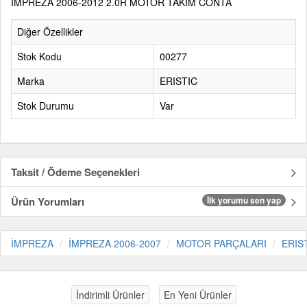
İMPREZA 2006-2012 2.0R MOTOR TAKIM CONTA
Diğer Özellikler
Stok Kodu
00277
Marka
ERISTIC
Stok Durumu
Var
Taksit / Ödeme Seçenekleri
Ürün Yorumları
İlk yorumu sen yap
İMPREZA
İMPREZA 2006-2007
MOTOR PARÇALARI
ERIS
İndirimli Ürünler
En Yeni Ürünler