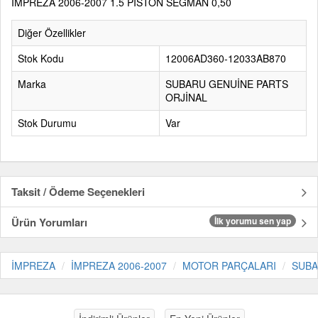
İMPREZA 2006-2007 1.5 PİSTON SEGMAN 0,50
Diğer Özellikler
Stok Kodu
12006AD360-12033AB870
Marka
SUBARU GENUİNE PARTS
ORJİNAL
Stok Durumu
Var
Taksit / Ödeme Seçenekleri
Ürün Yorumları
İlk yorumu sen yap
İMPREZA
İMPREZA 2006-2007
MOTOR PARÇALARI
SUBA