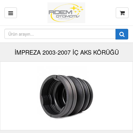
İMPREZA 2003-2007 İÇ AKS KÖRÜĞÜ