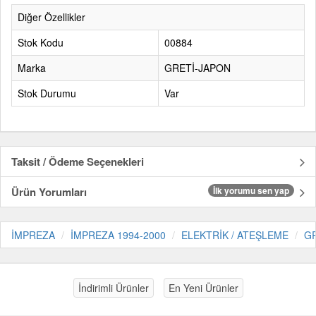
Diğer Özellikler
Stok Kodu
00884
Marka
GRETİ-JAPON
Stok Durumu
Var
Taksit / Ödeme Seçenekleri
Ürün Yorumları
İlk yorumu sen yap
İMPREZA
İMPREZA 1994-2000
ELEKTRİK / ATEŞLEME
G
İndirimli Ürünler
En Yeni Ürünler