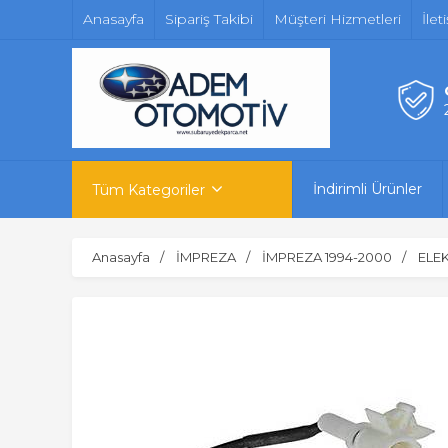
Anasayfa
Sipariş Takibi
Müşteri Hizmetleri
İlet
İndirimli Ürünler
Tüm Kategoriler
Anasayfa
İMPREZA
İMPREZA 1994-2000
ELEK