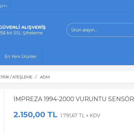
işim
GÜVENLİ ALIŞVERİŞ
256 bit SSL Şifreleme
En Yeni Ürünler
TRİK / ATEŞLEME
ADM
İMPREZA 1994-2000 VURUNTU SENSÖ
2.150,00 TL
1.791,67 TL + KDV