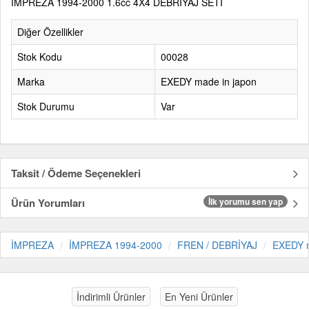
İMPREZA 1994-2000 1.6cc 4X4 DEBRİYAJ SETİ
Diğer Özellikler
Stok Kodu
00028
Marka
EXEDY made in japon
Stok Durumu
Var
Taksit / Ödeme Seçenekleri
Ürün Yorumları
İlk yorumu sen yap
İMPREZA
İMPREZA 1994-2000
FREN / DEBRİYAJ
EXEDY m
İndirimli Ürünler
En Yeni Ürünler