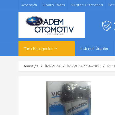
Anasayfa
Sipariş Takibi
Müşteri Hizmetleri
İlet
İndirimli Ürünler
Tüm Kategoriler
Anasayfa
İMPREZA
İMPREZA 1994-2000
MOT