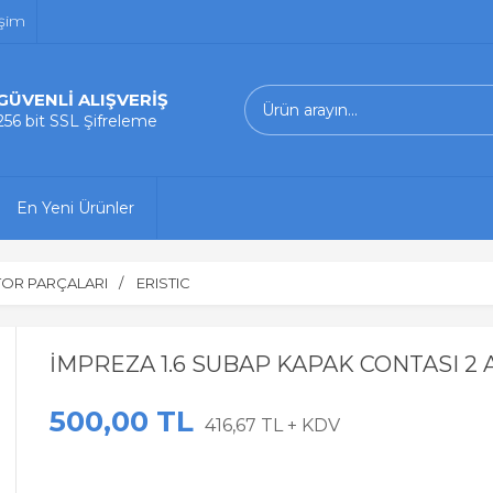
işim
GÜVENLİ ALIŞVERİŞ
256 bit SSL Şifreleme
En Yeni Ürünler
OR PARÇALARI
ERISTIC
İMPREZA 1.6 SUBAP KAPAK CONTASI 2
500,00 TL
416,67 TL + KDV