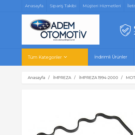
Anasayfa
Sipariş Takibi
Müşteri Hizmetleri
İlet
İndirimli Ürünler
Tüm Kategoriler
Anasayfa
İMPREZA
İMPREZA 1994-2000
MOT