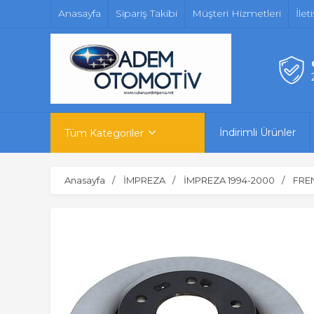
Anasayfa
Sipariş Takibi
Müşteri Hizmetleri
İlet
İndirimli Ürünler
Tüm Kategoriler
Anasayfa
İMPREZA
İMPREZA 1994-2000
FREN