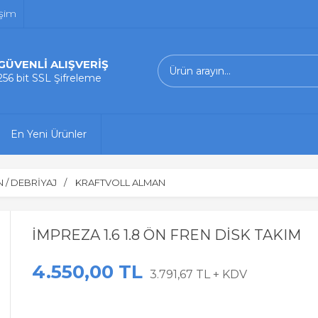
işim
GÜVENLİ ALIŞVERİŞ
256 bit SSL Şifreleme
En Yeni Ürünler
 / DEBRİYAJ
KRAFTVOLL ALMAN
İMPREZA 1.6 1.8 ÖN FREN DİSK TAKIM
4.550,00 TL
3.791,67 TL + KDV