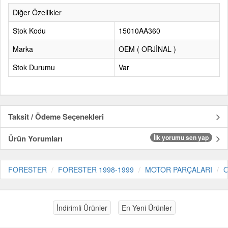
Diğer Özellikler
Stok Kodu
15010AA360
Marka
OEM ( ORJİNAL )
Stok Durumu
Var
Taksit / Ödeme Seçenekleri
Ürün Yorumları
İlk yorumu sen yap
FORESTER
FORESTER 1998-1999
MOTOR PARÇALARI
O
İndirimli Ürünler
En Yeni Ürünler