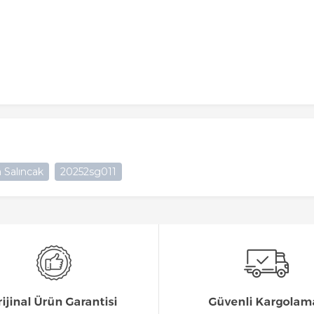
 Salıncak
20252sg011