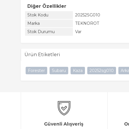
Diğer Özellikler
Stok Kodu
20252SG010
Marka
TEKNOROT
Stok Durumu
Var
Ürün Etiketleri
Forester
Subaru
Kaza
20252sg010
Arka