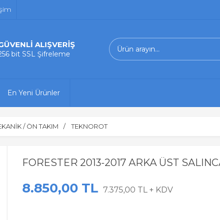
işim
GÜVENLİ ALIŞVERİŞ
256 bit SSL Şifreleme
En Yeni Ürünler
KANİK / ÖN TAKIM
TEKNOROT
FORESTER 2013-2017 ARKA ÜST SALIN
8.850,00 TL
7.375,00 TL + KDV