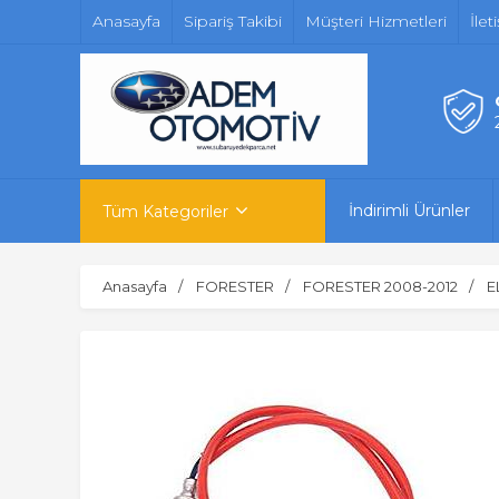
Anasayfa
Sipariş Takibi
Müşteri Hizmetleri
İlet
İndirimli Ürünler
Tüm Kategoriler
Anasayfa
FORESTER
FORESTER 2008-2012
E