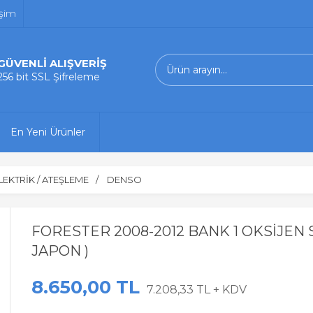
işim
GÜVENLİ ALIŞVERİŞ
256 bit SSL Şifreleme
En Yeni Ürünler
LEKTRİK / ATEŞLEME
DENSO
FORESTER 2008-2012 BANK 1 OKSİJEN
JAPON )
8.650,00 TL
7.208,33 TL + KDV