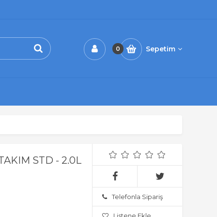
Sepetim
0
AKIM STD - 2.0L
Telefonla Sipariş
Listene Ekle