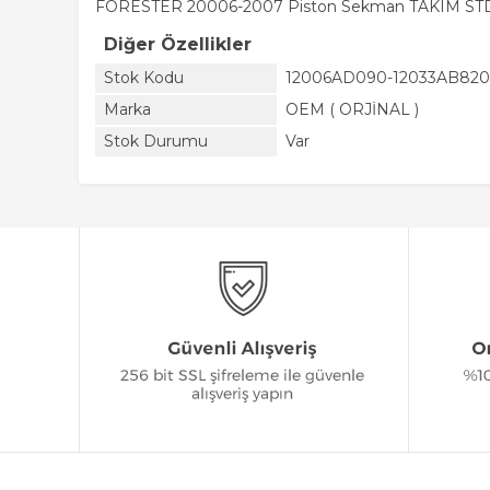
FORESTER 20006-2007 Piston Sekman TAKIM STD 
Diğer Özellikler
Stok Kodu
12006AD090-12033AB820
Marka
OEM ( ORJİNAL )
Stok Durumu
Var