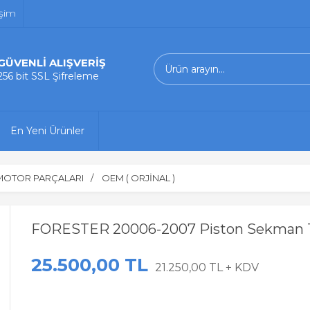
işim
GÜVENLİ ALIŞVERİŞ
256 bit SSL Şifreleme
En Yeni Ürünler
MOTOR PARÇALARI
OEM ( ORJİNAL )
FORESTER 20006-2007 Piston Sekman T
25.500,00 TL
21.250,00 TL + KDV