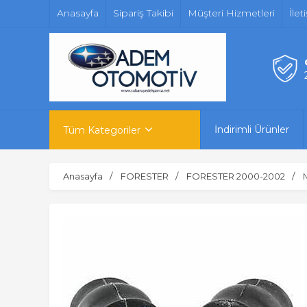
Anasayfa
Sipariş Takibi
Müşteri Hizmetleri
İlet
İndirimli Ürünler
Tüm Kategoriler
Anasayfa
FORESTER
FORESTER 2000-2002