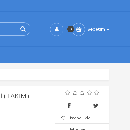
Sepetim
0
 ( TAKIM )
Listene Ekle
Haber Ver