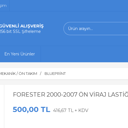
işim
GÜVENLİ ALIŞVERİŞ
256 bit SSL Şifreleme
En Yeni Ürünler
MEKANİK / ÖN TAKIM
BLUEPRİNT
FORESTER 2000-2007 ÖN VİRAJ LASTİĞİ
500,00 TL
416,67 TL + KDV