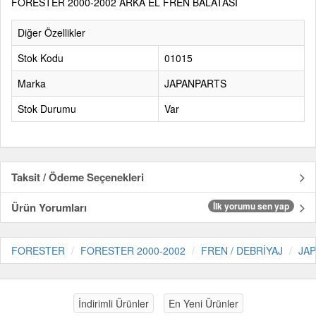
FORESTER 2000-2002 ARKA EL FREN BALATASI
Diğer Özellikler
Stok Kodu
01015
Marka
JAPANPARTS
Stok Durumu
Var
Taksit / Ödeme Seçenekleri
Ürün Yorumları
İlk yorumu sen yap
FORESTER
FORESTER 2000-2002
FREN / DEBRİYAJ
JA
İndirimli Ürünler
En Yeni Ürünler