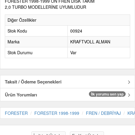
FORESTER 1998-1999 ÖN FREN DİSK TAKIM
2,0 TURBO MODELLERİNE UYUMLUDUR
Diğer Özellikler
Stok Kodu
00924
Marka
KRAFTVOLL ALMAN
Stok Durumu
Var
Taksit / Ödeme Seçenekleri
Ürün Yorumları
İlk yorumu sen yap
FORESTER
FORESTER 1998-1999
FREN / DEBRİYAJ
KR