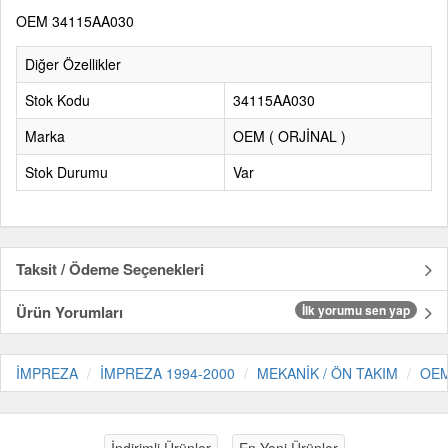
OEM 34115AA030
Diğer Özellikler
Stok Kodu
34115AA030
Marka
OEM ( ORJİNAL )
Stok Durumu
Var
Taksit / Ödeme Seçenekleri
Ürün Yorumları
İlk yorumu sen yap
İMPREZA
İMPREZA 1994-2000
MEKANİK / ÖN TAKIM
OEM