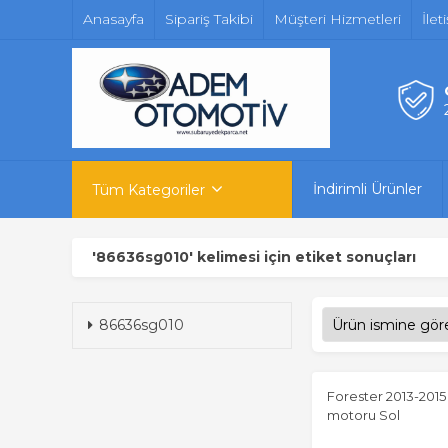
Anasayfa
Sipariş Takibi
Müşteri Hizmetleri
İlet
İndirimli Ürünler
Tüm Kategoriler
'86636sg010' kelimesi için etiket sonuçları
86636sg010
Forester 2013-2015 
motoru Sol