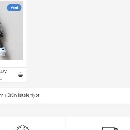
 KDV
L
am
1
ürün listeleniyor.