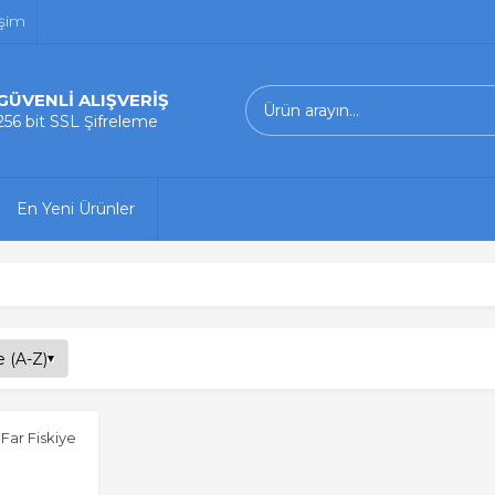
işim
GÜVENLİ ALIŞVERİŞ
256 bit SSL Şifreleme
En Yeni Ürünler
Far Fiskiye