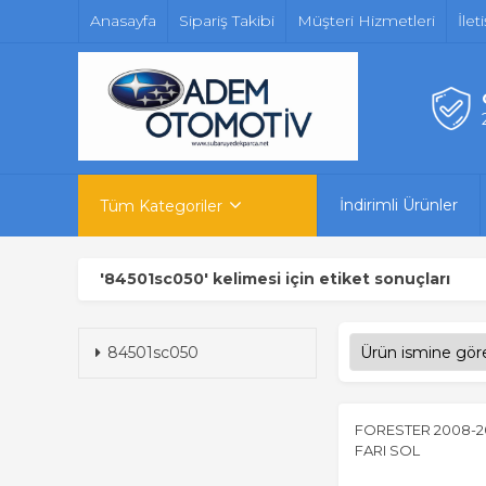
Anasayfa
Sipariş Takibi
Müşteri Hizmetleri
İlet
İndirimli Ürünler
Tüm Kategoriler
'84501sc050' kelimesi için etiket sonuçları
84501sc050
FORESTER 2008-20
FARI SOL