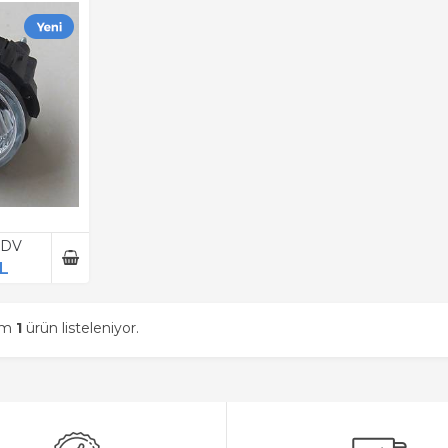
 KDV
TL
am
1
ürün listeleniyor.