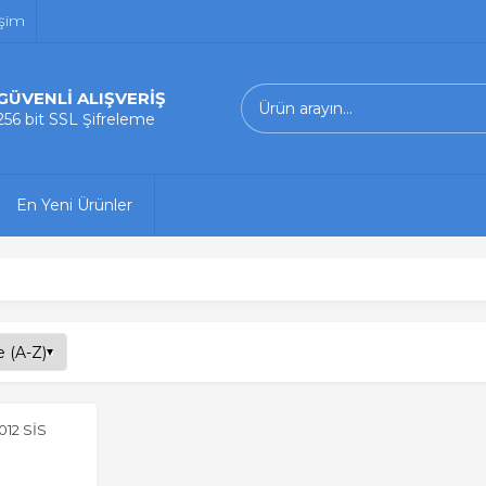
işim
GÜVENLİ ALIŞVERİŞ
256 bit SSL Şifreleme
En Yeni Ürünler
12 SİS