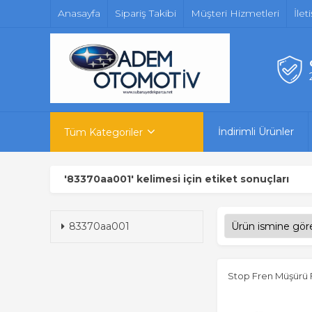
Anasayfa
Sipariş Takibi
Müşteri Hizmetleri
İlet
İndirimli Ürünler
Tüm Kategoriler
'83370aa001' kelimesi için etiket sonuçları
83370aa001
Stop Fren Müşürü 