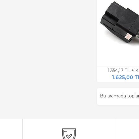
1.354,17 TL + 
1.625,00 T
Bu aramada topl