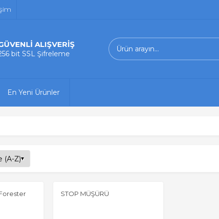
işim
GÜVENLİ ALIŞVERİŞ
256 bit SSL Şifreleme
En Yeni Ürünler
Forester
STOP MÜŞÜRÜ