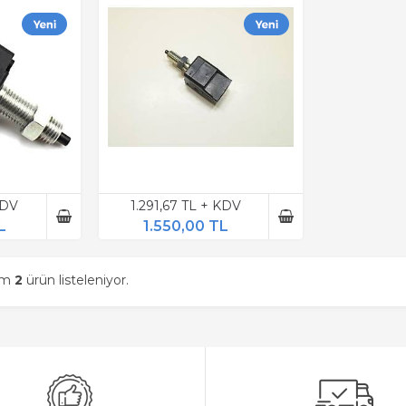
KDV
1.291,67 TL + KDV
L
1.550,00 TL
am
2
ürün listeleniyor.