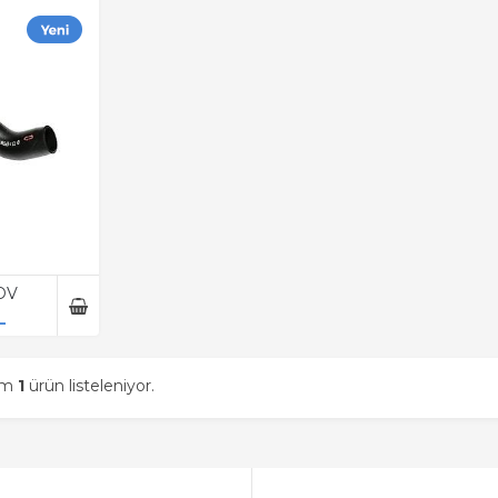
KDV
L
am
1
ürün listeleniyor.