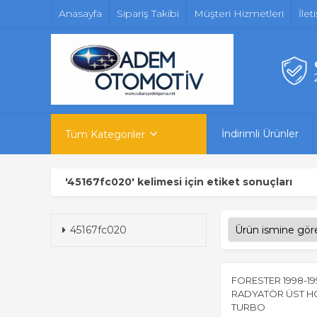
Anasayfa
Sipariş Takibi
Müşteri Hizmetleri
İlet
İndirimli Ürünler
Tüm Kategoriler
'45167fc020' kelimesi için etiket sonuçları
45167fc020
FORESTER 1998-19
RADYATÖR ÜST 
TURBO