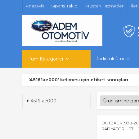
Anasayfa
Sipariş Takibi
Müşteri Hizmetleri
İlet
İndirimli Ürünler
Tüm Kategoriler
'45161ae000' kelimesi için etiket sonuçları
45161ae000
OUTBACK 1998-20
RADYATÖR ÜST 