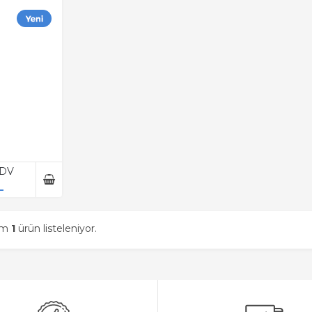
KDV
L
am
1
ürün listeleniyor.