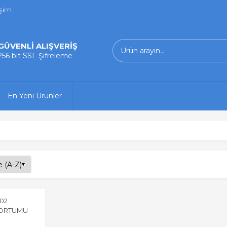
işim
GÜVENLİ ALIŞVERİŞ
256 bit SSL Şifreleme
En Yeni Ürünler
02
HORTUMU