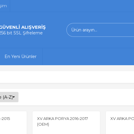
işim
GÜVENLİ ALIŞVERİŞ
256 bit SSL Şifreleme
En Yeni Ürünler
-2015
XV ARKA PORYA 2016-2017
XV ARKA PO
(OEM)