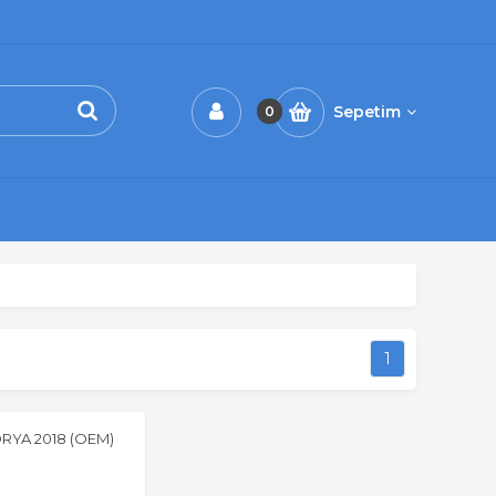
Sepetim
0
1
RYA 2018 (OEM)