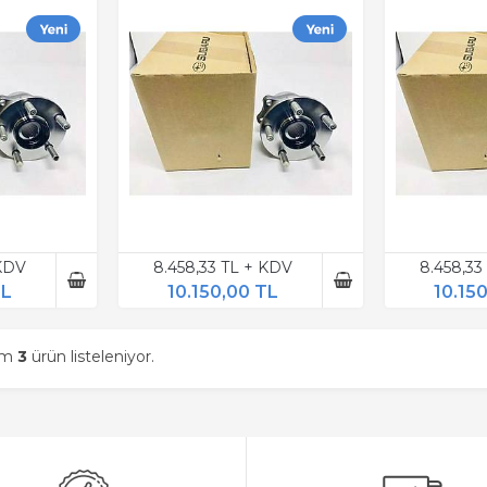
 KDV
8.458,33 TL + KDV
8.458,33
TL
10.150,00 TL
10.15
am
3
ürün listeleniyor.