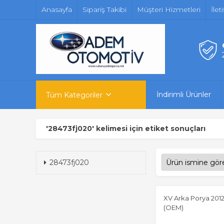
Anasayfa
Sipariş Takibi
Müşteri Hizmetleri
İlet
İndirimli Ürünler
Tüm Kategoriler
'28473fj020' kelimesi için etiket sonuçları
28473fj020
XV Arka Porya 2012
(OEM)