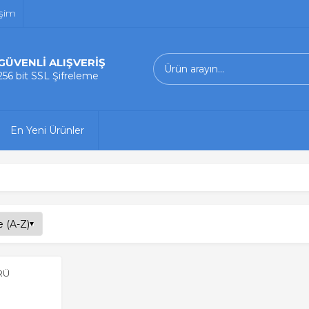
işim
GÜVENLİ ALIŞVERİŞ
256 bit SSL Şifreleme
En Yeni Ürünler
RÜ