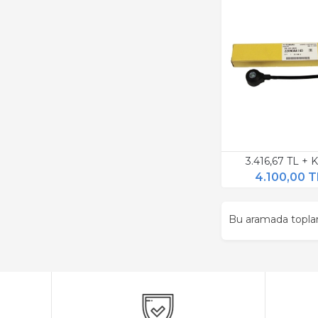
3.416,67 TL +
4.100,00 T
Bu aramada topl