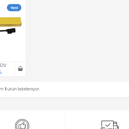
 KDV
L
am
1
ürün listeleniyor.