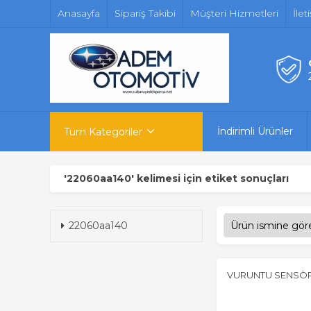
Anasayfa
Sipariş Takibi
Müşteri Hizmetleri
İlet
İndirimli Ürünler
Tüm Kategoriler
'22060aa140' kelimesi için etiket sonuçları
22060aa140
VURUNTU SENSÖ