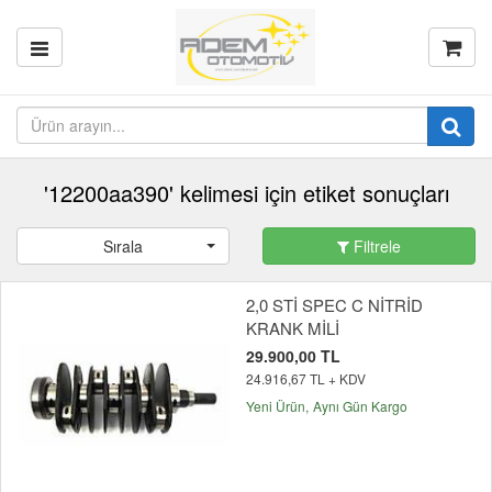
'12200aa390' kelimesi için etiket sonuçları
Sırala
Filtrele
2,0 STİ SPEC C NİTRİD
KRANK MİLİ
29.900,00 TL
24.916,67 TL + KDV
Yeni Ürün
Aynı Gün Kargo