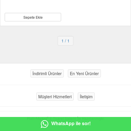
Sepete Ekle
1
/ 1
İndirimli Ürünler
En Yeni Ürünler
Müşteri Hizmetleri
İletişim
®
PlatinMarket
E-Ticaret Sistemi
İle Hazırlanmıştır.
WhatsApp ile sor!